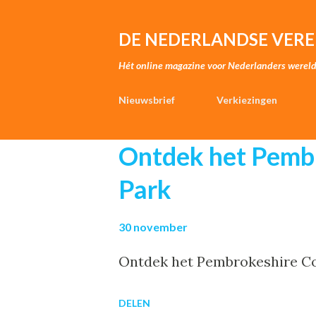
DE NEDERLANDSE VERE
Hét online magazine voor Nederlanders wereld
Nieuwsbrief
Verkiezingen
P
Ontdek het Pembr
o
Park
s
t
30 november
s
Ontdek het Pembrokeshire Coa
DELEN