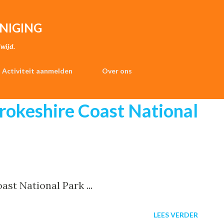
Doorgaan naar hoofdcontent
NIGING
wijd.
Activiteit aanmelden
Over ons
okeshire Coast National
st National Park ...
LEES VERDER