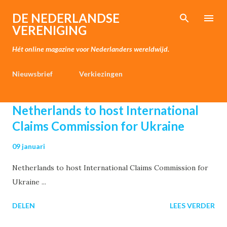
Doorgaan naar hoofdcontent
DE NEDERLANDSE
VERENIGING
Hét online magazine voor Nederlanders wereldwijd.
Nieuwsbrief
Verkiezingen
Activiteit aanmelden
Over ons
P
Netherlands to host International
o
Claims Commission for Ukraine
s
09 januari
t
s
Netherlands to host International Claims Commission for
Ukraine ...
DELEN
LEES VERDER